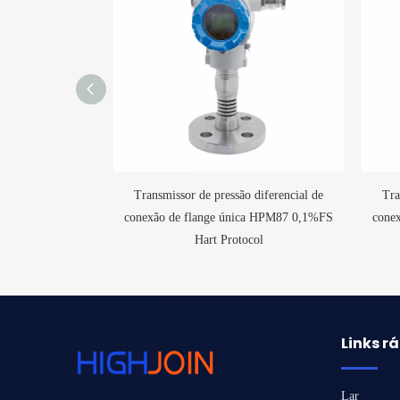
 diferencial de
Transmissor de pressão diferencial de
Tra
ca HPM87 0,1%FS
conexão de flange única HPM87 0,1%FS
cone
col
Hart Protocol
Links r
Lar