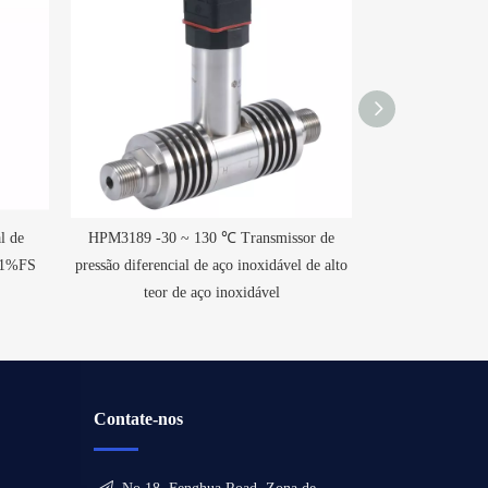
l de
HPM3189 -30 ~ 130 ℃ Transmissor de
Transmissor de
0,1%FS
pressão diferencial de aço inoxidável de alto
conexão de fla
teor de aço inoxidável
Ha
Contate-nos