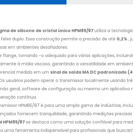
gma de silicone de cristal único HPM85/87
utiliza a tecnolo
e feixe duplo. Essa construção permite a precisão de até
0,2%
, 
cisas em ambientes desafiadores.
 flange, tornando -o adequado para várias aplicações, inclui
ivamente à mídia viscosa, garantindo a versatilidade em ambiente
ferencial medida em um
sinal de saída MA DC padronizado (
s usuários podem operar o transmissor localmente usando três b
 geral, software de configuração ou mesmo um aplicativo móv
operação contínua.
transmissor HPM85/87 é para uma ampla gama de indústrias, in
nçados fornecem tranquilidade, garantindo medições precisas e
al HPM85/87
se destaca como uma solução confiável para medi
a uma ferramenta indispensável para profissionais que buscam 