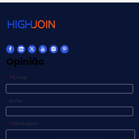
Opinião
E-mail
*
Nome
Mensagem
*